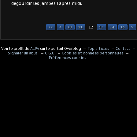
dégourdir les jambes l'après midi.
<<
<
10
11
12
13
14
15
>
Voir le profil de
ALPA
sur le portail Overblog
Top articles
Contact
Signaler un abus
C.G.U.
Cookies et données personnelles
Préférences cookies