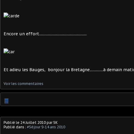
Encore un effort.....................................................
Et adieu les Bauges, bonjour la Bretagne...............à demain matin 9h.............
Voir les commentaires
…
Publié le
24 Juillet 2010
par SK
Publié dans :
#Séjour 9-14 ans 2010