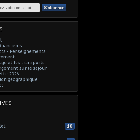
S
l
financières
cts - Renseignements
rement
age et les transports
rgement sur le séjour
ette 2026
ion géographique
ct
IVES
let
18