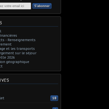
S
l
financières
cts - Renseignements
rement
age et les transports
rgement sur le séjour
ette 2026
ion géographique
ct
IVES
let
18