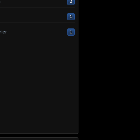
n
2
1
rier
1