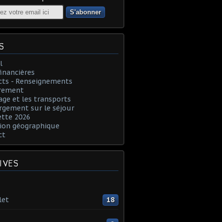
S
l
financières
cts - Renseignements
rement
age et les transports
rgement sur le séjour
ette 2026
ion géographique
ct
IVES
let
18