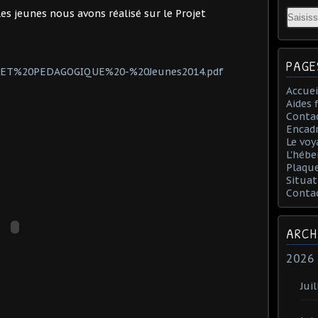
Email
les jeunes nous avons réalisé sur le Projet
PAGE
PROJET%20PEDAGOGIQUE%20-%20Jeunes2014.pdf
Accuei
Aides 
Conta
Encad
Le voy
L'hébe
Plaqu
Situat
Conta
ARCH
2026
Juil