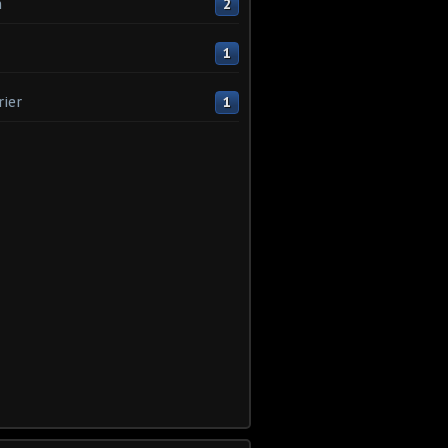
n
2
1
rier
1