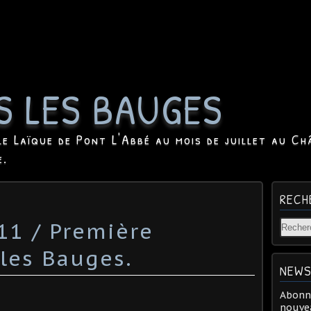
S LES BAUGES
le Laïque de Pont L'Abbé au mois de juillet au Ch
e.
RECH
011 / Première
les Bauges.
NEWS
Abonne
nouvea