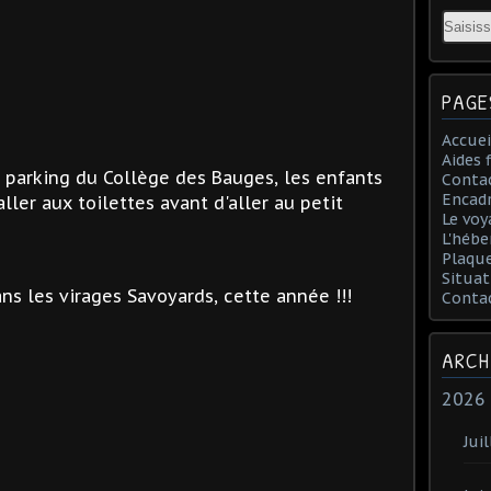
Email
PAGE
Accuei
Aides 
e parking du Collège des Bauges, les enfants
Conta
Encad
ler aux toilettes avant d'aller au petit
Le voy
L'hébe
Plaqu
Situat
 les virages Savoyards, cette année !!!
Conta
ARCH
2026
Juil