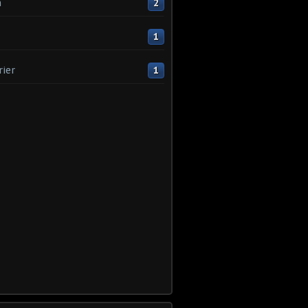
n
2
1
rier
1