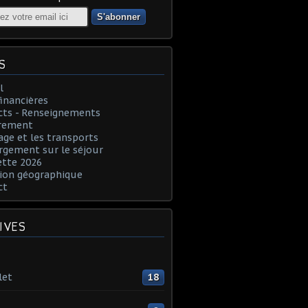
S
l
financières
cts - Renseignements
rement
age et les transports
rgement sur le séjour
ette 2026
ion géographique
ct
IVES
let
18