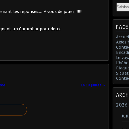
Email
ant les réponses..... A vous de jouer !!!!!!
PAGE
agnent un Carambar pour deux.
Accuei
Aides 
Conta
Encad
Le voy
L'hébe
Plaqu
Situat
Conta
nne)
Le 18 juillet
ARCH
2026
Juil