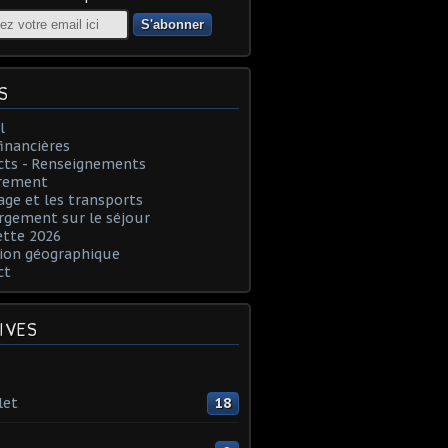
S
l
financières
cts - Renseignements
rement
age et les transports
rgement sur le séjour
ette 2026
ion géographique
ct
IVES
let
18