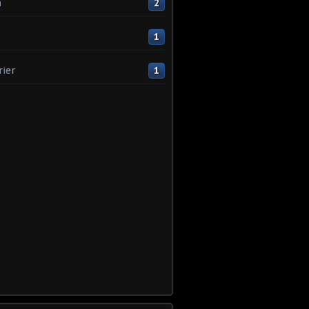
n
2
1
rier
1