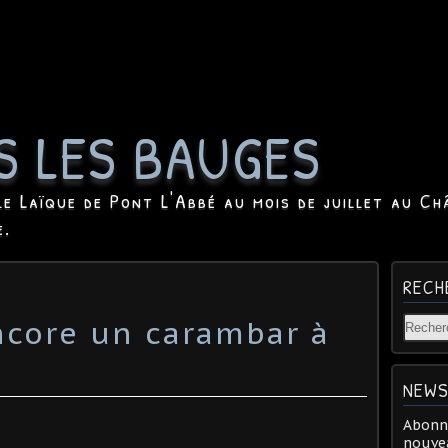
S LES BAUGES
le Laïque de Pont L'Abbé au mois de juillet au Ch
e.
RECH
encore un carambar à
NEWS
Abonne
nouvea