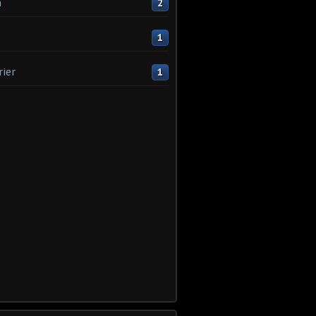
n
2
1
rier
1