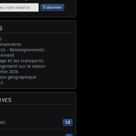
S
l
financières
cts - Renseignements
rement
age et les transports
rgement sur le séjour
ette 2026
ion géographique
ct
IVES
let
18