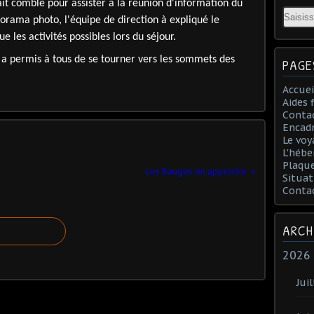
ait comble pour assister à la réunion d'information du
Email
orama photo, l'équipe de direction à expliqué le
 les activités possibles lors du séjour.
a permis à tous de se tourner vers les sommets des
PAGE
Accuei
Aides 
Conta
Encad
Le voy
L'hébe
Plaqu
Les Bauges en approche
Situat
Conta
ARCH
2026
Juil