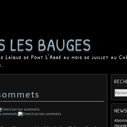
S LES BAUGES
le Laïque de Pont L'Abbé au mois de juillet au Ch
e.
RECH
 sommets
NEWS
Abonne
nouvea