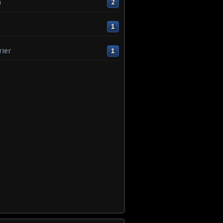
n
2
1
rier
1