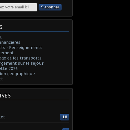
S
l
financières
cts - Renseignements
rement
age et les transports
rgement sur le séjour
ette 2026
ion géographique
ct
IVES
let
18