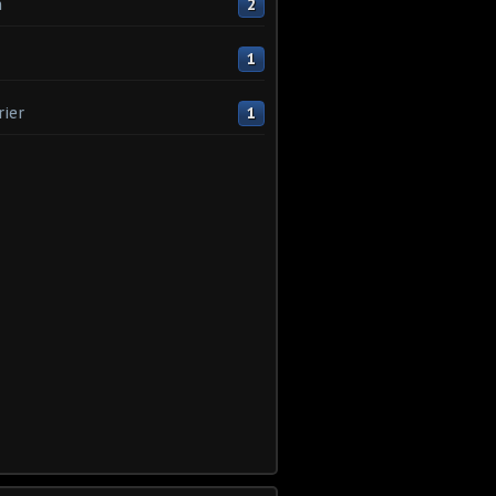
n
2
1
rier
1