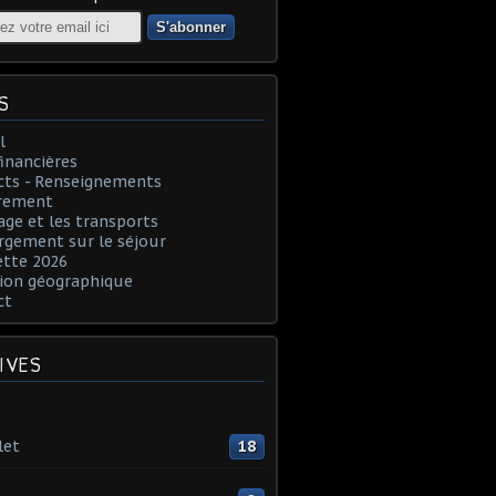
S
l
financières
cts - Renseignements
rement
age et les transports
rgement sur le séjour
ette 2026
ion géographique
ct
IVES
let
18