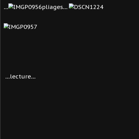
...
pliages...
...lecture...